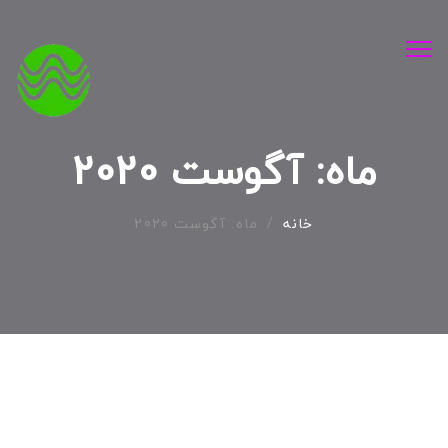
ناوبری
را
تغییر
دهید
ماه:
آگوست 2020
خانه
/
ماه:
آگوست 2020