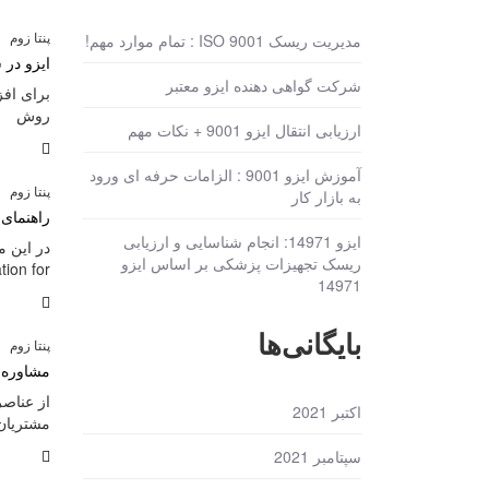
پنتا زوم
مدیریت ریسک ISO 9001 : تمام موارد مهم!
ایزو در 
شرکت گواهی دهنده ایزو معتبر
برای افز
روش
ارزیابی انتقال ایزو 9001 + نکات مهم
آموزش ایزو 9001 : الزامات حرفه ای ورود
پنتا زوم
به بازار کار
راهنمای گ
ایزو 14971: انجام شناسایی و ارزیابی
ریسک تجهیزات پزشکی بر اساس ایزو
tion for
14971
بایگانی‌ها
پنتا زوم
مشاوره ایزو
از عناص
اکتبر 2021
مشتریان
سپتامبر 2021