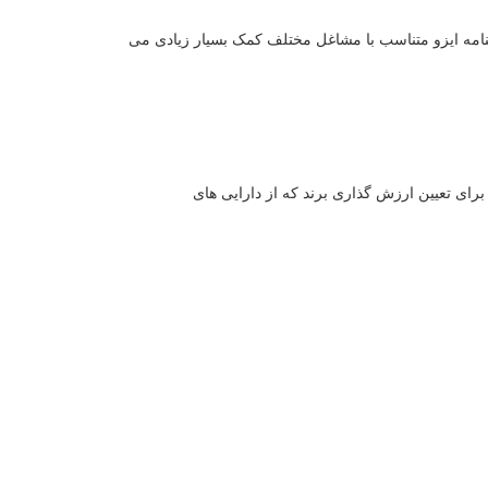
نامه ایزو متناسب با مشاغل مختلف کمک بسیار زیادی می
یزو 10668 چیست؟ ایزو 10668 مناسب چه کسب و کارهایی است؟ استاندارد 10668 برای تعیین ارزش گذاری برند که از دارایی های